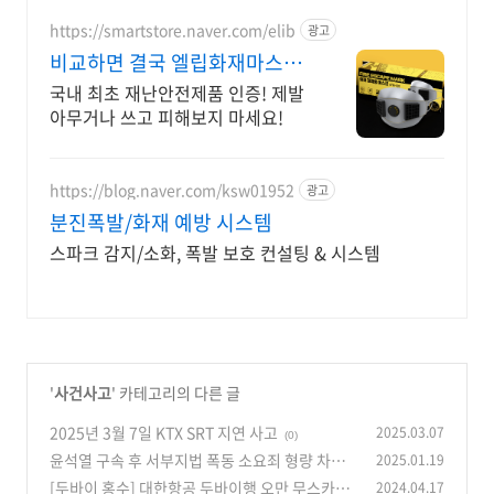
https://smartstore.naver.com/elib
광고
비교하면 결국 엘립화재마스크
KBS 코드레드 출연
국내 최초 재난안전제품 인증! 제발
아무거나 쓰고 피해보지 마세요!
https://blog.naver.com/ksw01952
광고
분진폭발/화재 예방 시스템
스파크 감지/소화, 폭발 보호 컨설팅 & 시스템
'
사건사고
' 카테고리의 다른 글
2025년 3월 7일 KTX SRT 지연 사고
2025.03.07
(0)
윤석열 구속 후 서부지법 폭동 소요죄 형량 차은
2025.01.19
경 판사 안전?
[두바이 홍수] 대한항공 두바이행 오만 무스카트
2024.04.17
(0)