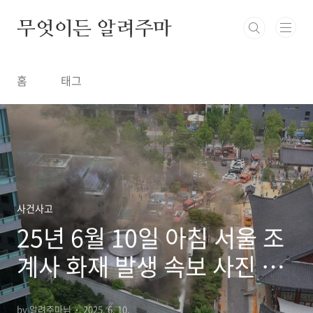
본문 바로가기
무엇이든 알려주마
홈
태그
사건사고
25년 6월 10일 아침 서울 조
계사 화재 발생 속보 사진 동
영상 첨부
by 알려주마님
2025. 6. 10.