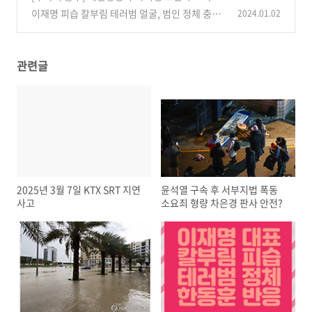
회항 항공편 지연 사태 아시아나
이재명 피습 칼부림 테러범 얼굴, 범인 정체 충남
2024.01.02
(0)
거주 57년생 김모씨
(0)
관련글
2025년 3월 7일 KTX SRT 지연
윤석열 구속 후 서부지법 폭동
사고
소요죄 형량 차은경 판사 안전?