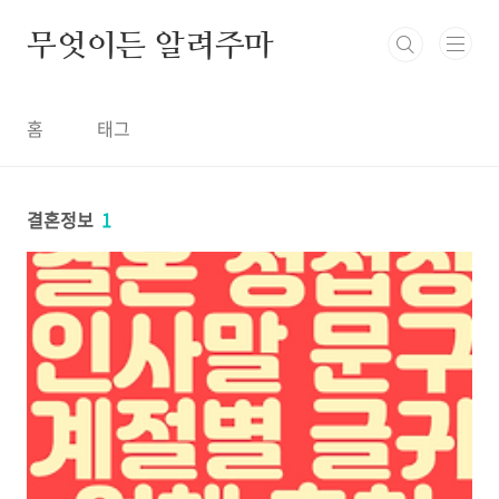
본문 바로가기
무엇이든 알려주마
홈
태그
결혼정보
1