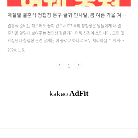
계절별 결혼식 청첩장 문구 글귀 인사말, 봄 여름 가을 겨울, 청첩장 업체 추천
결혼식 준비는 해도해도 끝이 없으시죠? 특히 청첩장은 남들에게 내 결
혼식을 알릴때 보여주는 첫인상 같은거라 더욱 신경이 쓰입니다. 고민 많
으실텐데 청첩장 관련 문제는 이 블로그 하나로 모두 처리하실 수 있게
도와드리겠습니다! 계절별 결혼식 청첩장 문구 봄 따뜻한 봄 햇살 아래에
2024. 1. 5.
서 사랑하는 사람이 하나가 되려 합니다. 우리의 새출발을 축복해주세요.
더 없이 큰 힘이 될 것입니다. 꽃 피는 봄 저희 두 사람이 만났습니다. 이
1
제는 한 가정을 이루어 행복한 삶을 살아가려 합니다. 봄 꽃처럼 곱고 봄
햇살처럼 포근하게 서로에게 귀한 사람이 되어 살겠습니다. 부디 함께해
주시어 축복해 주시면 감사하겠습니다. 새하얀 벚꽃이 피는 봄날 저희 두
사람이 백년가약을 맺으려 합니다. 부디 시작의 자리에 참석해주시어 오
셔서 저희..