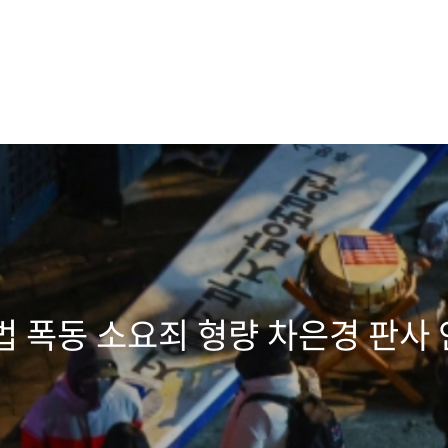
법 폭동 소요죄 형량 차은경 판사 