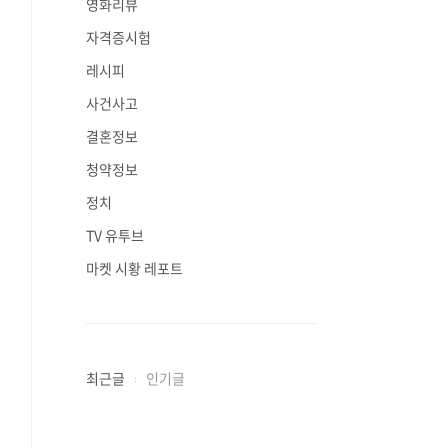
영화리뷰
자격증시험
레시피
사건사고
결혼정보
청약정보
정치
TV 유투브
마켓 시황 레포트
최근글
인기글