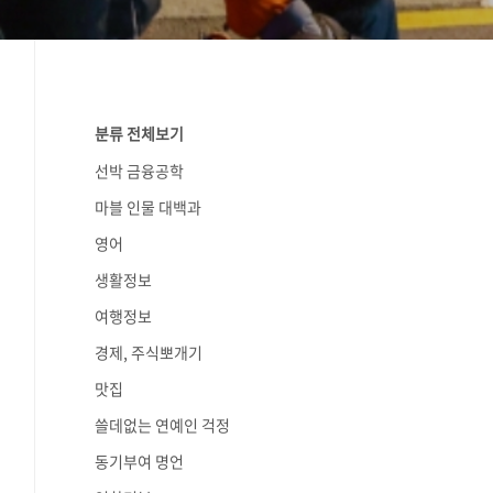
분류 전체보기
선박 금융공학
마블 인물 대백과
영어
생활정보
여행정보
경제, 주식뽀개기
맛집
쓸데없는 연예인 걱정
동기부여 명언