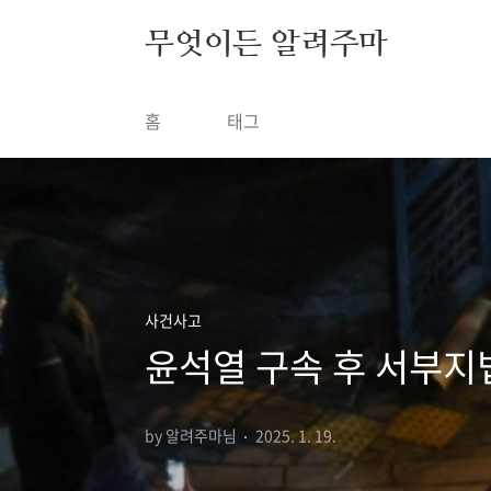
본문 바로가기
무엇이든 알려주마
홈
태그
사건사고
윤석열 구속 후 서부지
by 알려주마님
2025. 1. 19.