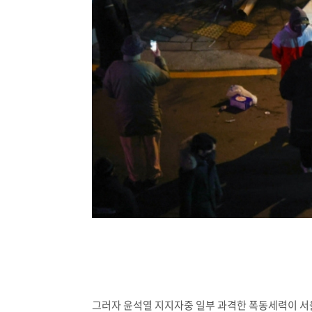
그러자 윤석열 지지자중 일부 과격한 폭동세력이 서