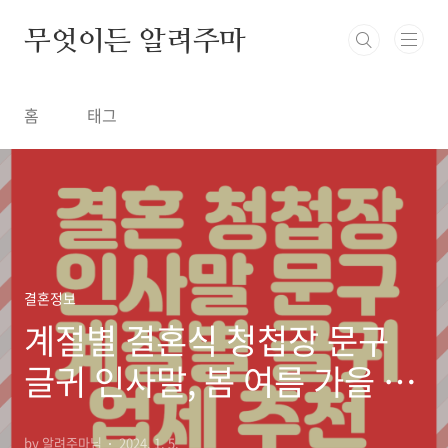
본문 바로가기
무엇이든 알려주마
홈
태그
결혼정보
계절별 결혼식 청첩장 문구
글귀 인사말, 봄 여름 가을 겨
울, 청첩장 업체 추천
by 알려주마님
2024. 1. 5.