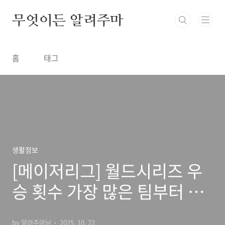
본문 바로가기
무엇이든 알려주마
홈
태그
생활정보
[메이저리그] 월드시리즈 우
승 횟수 가장 많은 팀부터 적
은 팀까지 순위
by 알려주마님
2025. 10. 22.