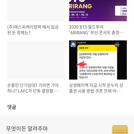
(주)에스씨케이컴퍼 에서 입금
2026 BTS 월드투어
된 돈 정체는?
'ARIRANG' 부산 콘서트 총정리
– 일정·가격·티켓팅 저렴한 숙
소 찾는 방법
손흥민 단기임대? 가라면 가야
상생페이백 지급 시작 온누리 상
하나? LAFC가 단독 결정할 수
품권 사용 방법 쿠폰 언제 어디
있을까? 베컴 조항 조건 완벽 해
서 확인?
설
댓글
무엇이든 알려주마