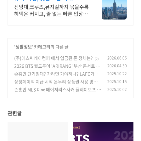
더 합리적으로
전망대,크루즈,뮤지컬까지 묶을수록
혜택은 커지고, 줄 없는 빠른 입장까
지 누리세요
'
생활정보
' 카테고리의 다른 글
(주)에스씨케이컴퍼 에서 입금된 돈 정체는?
2026.06.05
(0)
2026 BTS 월드투어 'ARIRANG' 부산 콘서트 총
2026.04.30
정리 – 일정·가격·티켓팅 저렴한 숙소 찾는 방법
손흥민 단기임대? 가라면 가야하나? LAFC가 단
2025.10.22
독 결정할 수 있을까? 베컴 조항 조건 완벽 해설
(0)
상생페이백 지급 시작 온누리 상품권 사용 방법
2025.10.15
쿠폰 언제 어디서 확인?
(0)
손흥민 MLS 미국 메이저리스사커 플레이오프 대
2025.10.02
(0)
진방식 일정
(0)
관련글